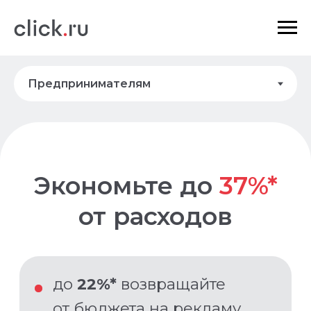
Экономьте
до
37%*
от расходов
до
22%*
возвращайте
от бюджета на рекламу
до
15%*
экономьте с
защитой от скликивания