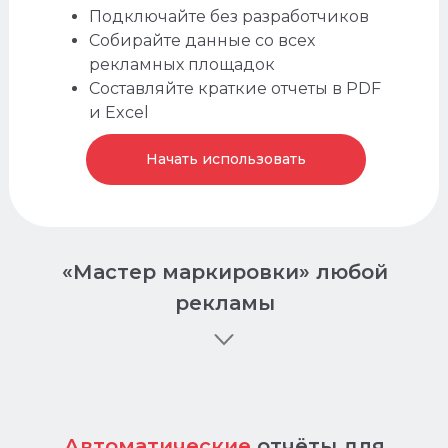
Подключайте без разработчиков
Анализируйте слова
Собирайте данные со всех
и объявления
рекламных площадок
конкурентов
Составляйте краткие отчеты в PDF
и Excel
Начать использовать
«Мастер маркировки» любой
рекламы
Маркировка
Попробовать бесплатно
Автоматические
отчёты
для