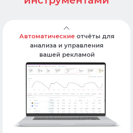
Запускайте
Автоматические
отчёты
для
рекламные кампании
анализа и управления
быстрее
вашей рекламой
Экономьте до 15% от
бюджета с защитой
от скликивания
Попробовать бесплатно