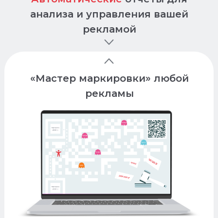
Отчеты
анализа и управления вашей
рекламой
«Мастер маркировки» любой
Используйте
рекламы
популярные сервисы
бесплатно