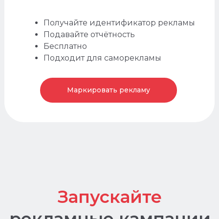
Получайте идентификатор рекламы
Подавайте отчётность
Бесплатно
Подходит для саморекламы
Маркировать рекламу
Просто
как дважды
два
Запускайте рекламу
1
самостоятельно через сервис
click.ru и
возвращайте до
22%*
от расходов на рекламу
вашего бизнеса, проекта или