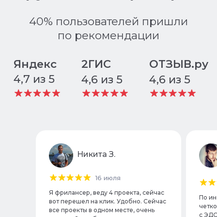
Будьте эффективнее
с
бесплатными
инструментами
Будьте эффективнее
Ведите больше
с
бесплатными
клиентов
инструментами
с
бесплатными
Никита З.
инструментами
16 июля
Я фрилансер, веду 4 проекта, сейчас
По ин
вот перешел на клик. Удобно. Сейчас
четко
все проекты в одном месте, очень
с ЭДО