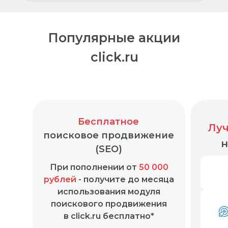
партнёрской программы
самозанятых при соблюдении
условий
партнёрской программы
Популярные акции
Нас рекомендуют
click.ru
друзьям и партнёрам
40% пользователей пришли
по рекомендации
Яндекс
2ГИС
ОТЗЫВ.ру
Бесплатное
4,7 из 5
4,6 из 5
4,6 из 5
Луч
поисковое продвижение
н
(SEO)
При пополнении от
50 000
рублей
- получите до месяца
использования модуля
поискового продвижения
в click.ru бесплатно*