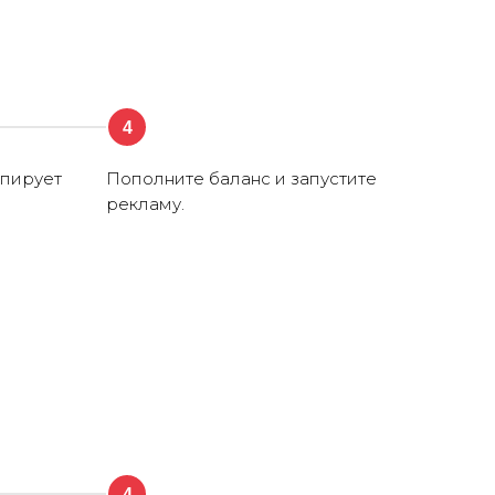
4
опирует
Пополните баланс и запустите
рекламу.
4