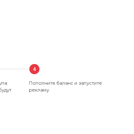
4
упа
Пополните баланс и запустите
будут
рекламу.