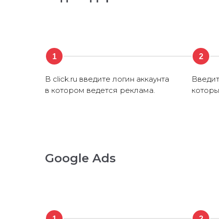
1
2
В click.ru введите логин аккаунта
Введит
в котором ведется реклама.
которы
Google Ads
1
2