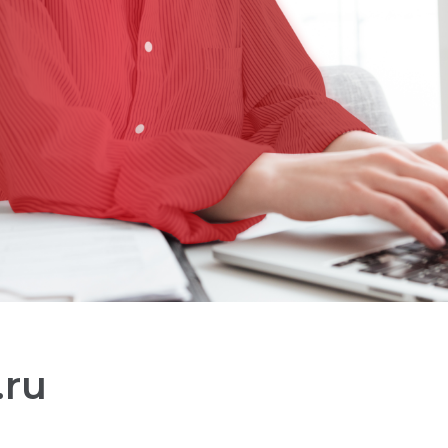
.ru
ески передаётся в ОРД ВК.
ередаётся в ОРД ВК.
Простая и понятная маркировк