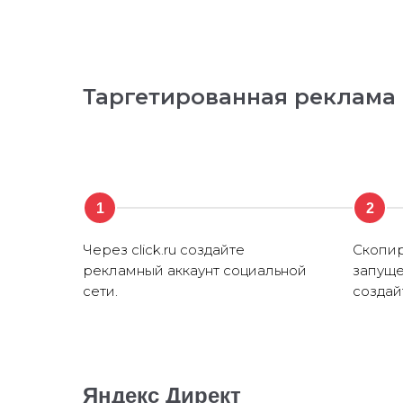
Таргетированная реклама
1
2
Через click.ru создайте
Скопир
рекламный аккаунт социальной
запуще
сети.
создай
Яндекс Директ