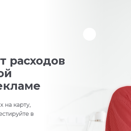
т расходов
ой
екламе
 на карту,
естируйте в