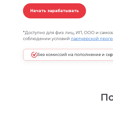
Начать зарабатывать
*
Доступно для физ. лиц, ИП, ООО и самоз
соблюдении условий
партнёрской прог
Без комиссий на пополнение и ск
По
Простая и понятная маркировка любо
Простая и понятная маркировка любой рек