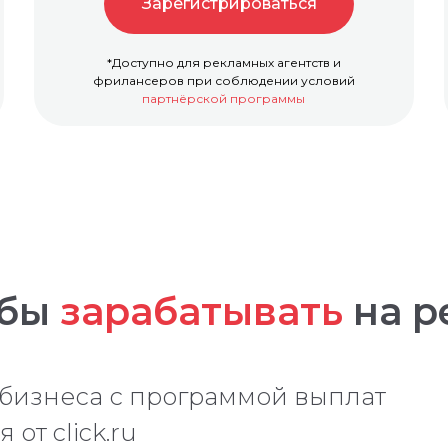
Зарегистрироваться
*Доступно для рекламных агентств и
фрилансеров при соблюдении условий
партнёрской программы
обы
зарабатывать
на р
 бизнеса с программой выплат
от click.ru