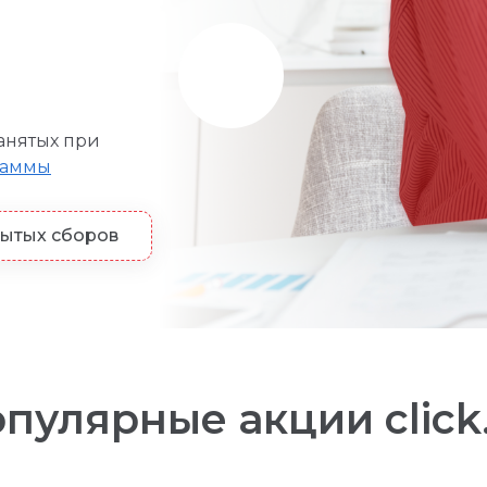
анятых при
раммы
рытых сборов
пулярные акции click
й рекламы. В том числе ИНН VK Рекламы автоматич
ламы. В том числе ИНН VK Рекламы автоматически п