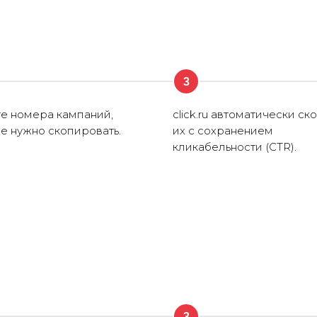
3
е номера кампаний,
click.ru автоматически ск
е нужно скопировать.
их с сохранением
кликабельности (CTR).
3