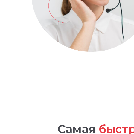
Самая
быст