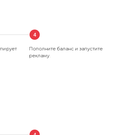
4
опирует
Пополните баланс и запустите
рекламу.
4