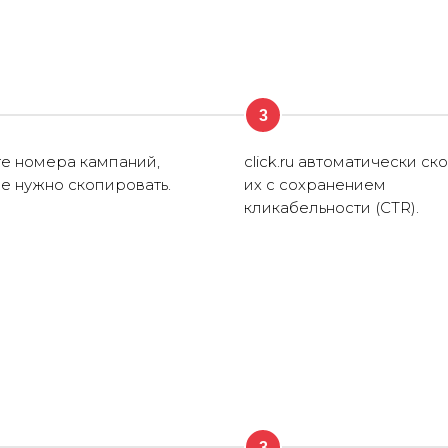
3
е номера кампаний,
click.ru автоматически ск
е нужно скопировать.
их с сохранением
кликабельности (CTR).
3