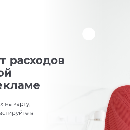
т расходов
ой
екламе
 на карту,
естируйте в