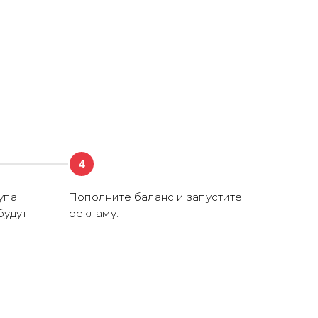
4
упа
Пополните баланс и запустите
будут
рекламу.