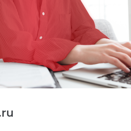
.ru
ески передаётся в ОРД ВК.
ередаётся в ОРД ВК.
Простая и понятная маркировк