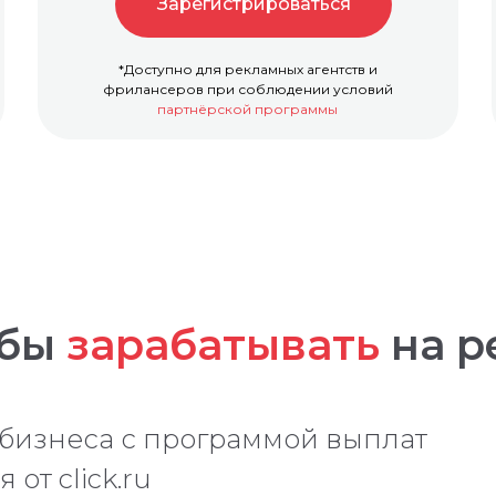
Зарегистрироваться
*Доступно для рекламных агентств и
фрилансеров при соблюдении условий
партнёрской программы
обы
зарабатывать
на р
 бизнеса с программой выплат
от click.ru