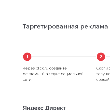
Таргетированная реклама
1
2
Через click.ru создайте
Скопир
рекламный аккаунт социальной
запуще
сети.
создай
Яндекс Директ