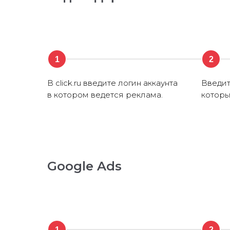
1
2
В click.ru введите логин аккаунта
Введит
в котором ведется реклама.
которы
Google Ads
1
2