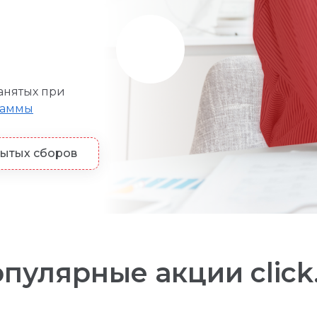
анятых при
раммы
рытых сборов
пулярные акции click
й рекламы. В том числе ИНН VK Рекламы автоматич
ламы. В том числе ИНН VK Рекламы автоматически п