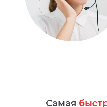
Самая
быст