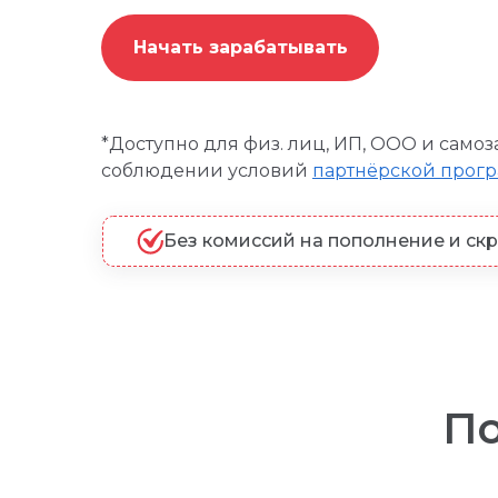
Начать зарабатывать
*
Доступно для физ. лиц, ИП, ООО и самоз
соблюдении условий
партнёрской прог
Без комиссий на пополнение и ск
По
Простая и понятная маркировка любо
Простая и понятная маркировка любой рек