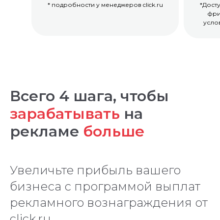
* подробности у менеджеров click.ru
*Дост
фри
усло
Всего 4 шага, чтобы
зарабатывать
на
рекламе
больше
Увеличьте прибыль вашего
бизнеса с программой выплат
рекламного вознаграждения от
click.ru