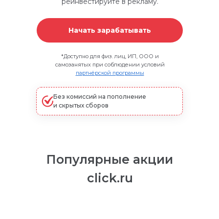
реинвестируйте в рекламу.
Начать зарабатывать
*
Доступно для физ. лиц, ИП, ООО и
самозанятых при соблюдении условий
партнёрской программы
Без комиссий на пополнение
и скрытых сборов
Популярные акции
click.ru
Простая и понятная маркировка любой
рекламы. В том числе ИНН VK Рекламы
автоматически передаётся в ОРД ВК.