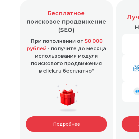
Бесплатное
Луч
поисковое продвижение
н
(SEO)
При пополнении от
50 000
Простая и понятная маркировка любой рекл
рублей
- получите до месяца
использования модуля
поискового продвижения
в click.ru бесплатно*
Подробнее