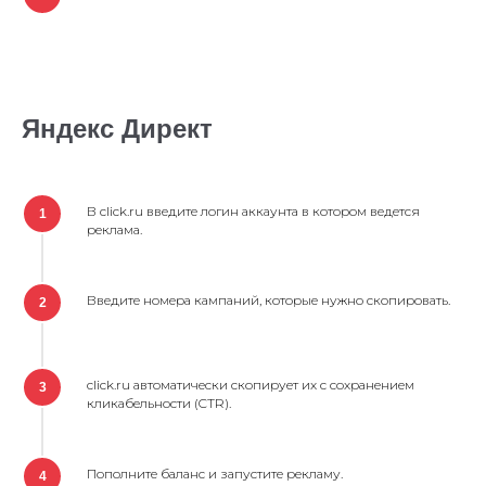
Яндекс Директ
В click.ru введите логин аккаунта в котором ведется
1
реклама.
Введите номера кампаний, которые нужно скопировать.
2
click.ru автоматически скопирует их с сохранением
3
кликабельности (CTR).
Пополните баланс и запустите рекламу.
4