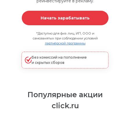
реинвестируйте в рекламу.
Начать зарабатывать
*
Доступно для физ. лиц, ИП, ООО и
самозанятых при соблюдении условий
партнёрской программы
Без комиссий на пополнение
и скрытых сборов
Популярные акции
click.ru
Простая и понятная маркировка любой
рекламы. В том числе ИНН VK Рекламы
автоматически передаётся в ОРД ВК.