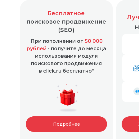
Бесплатное
Луч
поисковое продвижение
н
(SEO)
При пополнении от
50 000
Простая и понятная маркировка любой рекл
рублей
- получите до месяца
использования модуля
поискового продвижения
в click.ru бесплатно*
Подробнее