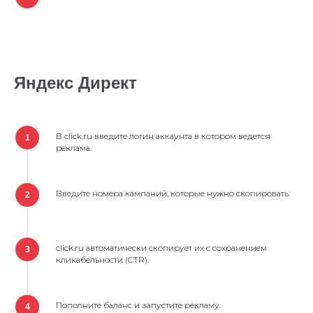
Яндекс Директ
В click.ru введите логин аккаунта в котором ведется
1
реклама.
Введите номера кампаний, которые нужно скопировать.
2
click.ru автоматически скопирует их с сохранением
3
кликабельности (CTR).
Пополните баланс и запустите рекламу.
4