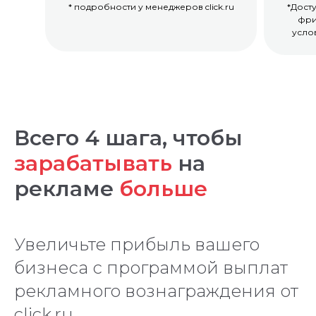
* подробности у менеджеров click.ru
*Дост
фри
усло
Всего 4 шага, чтобы
зарабатывать
на
рекламе
больше
Увеличьте прибыль вашего
бизнеса с программой выплат
рекламного вознаграждения от
click.ru