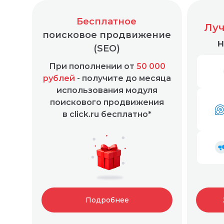
Бесплатное
Луч
поисковое продвижение
н
(SEO)
При пополнении от
50 000
Простая и понятная маркировка любой рекл
рублей
- получите до месяца
использования модуля
поискового продвижения
в click.ru бесплатно*
Подробнее