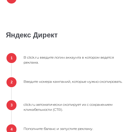
Яндекс Директ
В click.ru введите логин аккаунта в котором ведется
1
реклама.
Введите номера кампаний, которые нужно скопировать.
2
click.ru автоматически скопирует их с сохранением
3
кликабельности (CTR).
Пополните баланс и запустите рекламу.
4