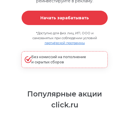
реинвестируйте в рекламу.
Начать зарабатывать
*
Доступно для физ. лиц, ИП, ООО и
самозанятых при соблюдении условий
партнёрской программы
Без комиссий на пополнение
и скрытых сборов
Популярные акции
click.ru
Простая и понятная маркировка любой
рекламы. В том числе ИНН VK Рекламы
автоматически передаётся в ОРД ВК.