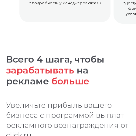
* подробности у менеджеров click.ru
*Дост
фри
усло
Всего 4 шага, чтобы
зарабатывать
на
рекламе
больше
Увеличьте прибыль вашего
бизнеса с программой выплат
рекламного вознаграждения от
click.ru