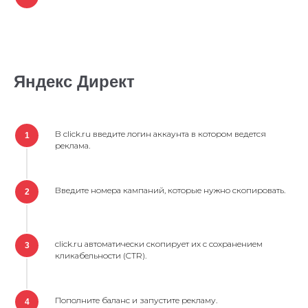
Яндекс Директ
В click.ru введите логин аккаунта в котором ведется
1
реклама.
Введите номера кампаний, которые нужно скопировать.
2
click.ru автоматически скопирует их с сохранением
3
кликабельности (CTR).
Пополните баланс и запустите рекламу.
4