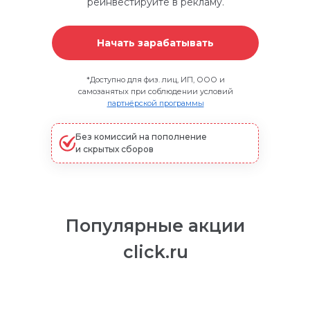
реинвестируйте в рекламу.
Начать зарабатывать
*
Доступно для физ. лиц, ИП, ООО и
самозанятых при соблюдении условий
партнёрской программы
Без комиссий на пополнение
и скрытых сборов
Популярные акции
click.ru
Простая и понятная маркировка любой
рекламы. В том числе ИНН VK Рекламы
автоматически передаётся в ОРД ВК.