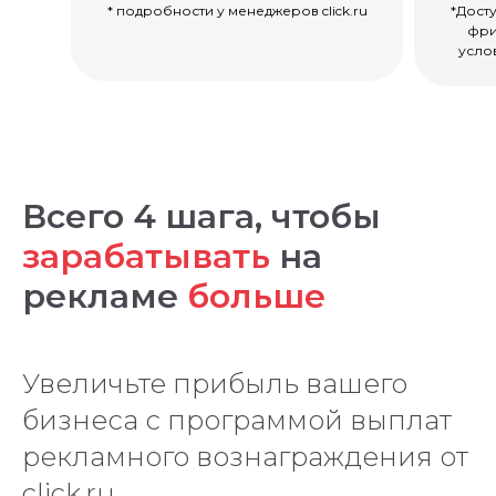
* подробности у менеджеров click.ru
*Дост
фри
усло
Всего 4 шага, чтобы
зарабатывать
на
рекламе
больше
Увеличьте прибыль вашего
бизнеса с программой выплат
рекламного вознаграждения от
click.ru