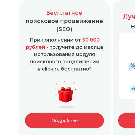
Бесплатное
Луч
поисковое продвижение
н
(SEO)
При пополнении от
50 000
Простая и понятная маркировка любой рекл
рублей
- получите до месяца
использования модуля
поискового продвижения
в click.ru бесплатно*
Подробнее