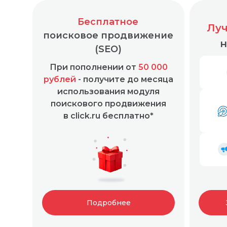
Бесплатное
Луч
поисковое продвижение
н
(SEO)
При пополнении от
50 000
Простая и понятная маркировка любой рекл
рублей
- получите до месяца
использования модуля
поискового продвижения
в click.ru бесплатно*
Подробнее