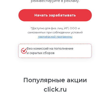
реинвестируйте в рекламу.
Начать зарабатывать
*
Доступно для физ. лиц, ИП, ООО и
самозанятых при соблюдении условий
партнёрской программы
Без комиссий на пополнение
и скрытых сборов
Популярные акции
click.ru
Простая и понятная маркировка любой
рекламы. В том числе ИНН VK Рекламы
автоматически передаётся в ОРД ВК.