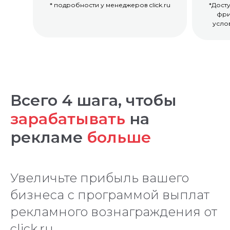
* подробности у менеджеров click.ru
*Дост
фри
усло
Всего 4 шага, чтобы
зарабатывать
на
рекламе
больше
Увеличьте прибыль вашего
бизнеса с программой выплат
рекламного вознаграждения от
click.ru