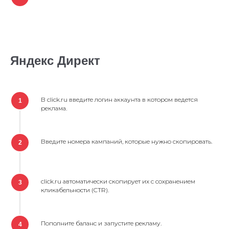
Яндекс Директ
В click.ru введите логин аккаунта в котором ведется
1
реклама.
Введите номера кампаний, которые нужно скопировать.
2
click.ru автоматически скопирует их с сохранением
3
кликабельности (CTR).
Пополните баланс и запустите рекламу.
4